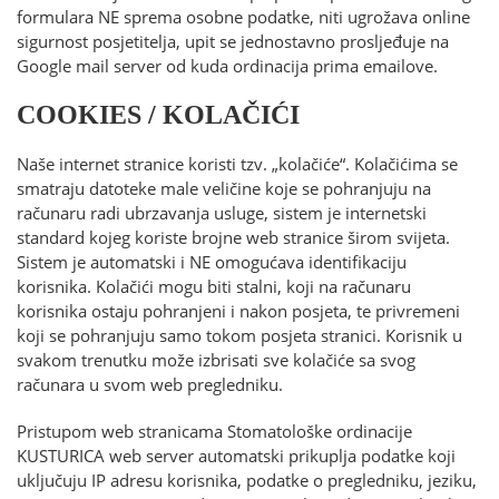
formulara NE sprema osobne podatke, niti ugrožava online
sigurnost posjetitelja, upit se jednostavno prosljeđuje na
Google mail server od kuda ordinacija prima emailove.
COOKIES / KOLAČIĆI
Naše internet stranice koristi tzv. „kolačiće“. Kolačićima se
smatraju datoteke male veličine koje se pohranjuju na
računaru radi ubrzavanja usluge, sistem je internetski
standard kojeg koriste brojne web stranice širom svijeta.
Sistem je automatski i NE omogućava identifikaciju
korisnika. Kolačići mogu biti stalni, koji na računaru
korisnika ostaju pohranjeni i nakon posjeta, te privremeni
koji se pohranjuju samo tokom posjeta stranici. Korisnik u
svakom trenutku može izbrisati sve kolačiće sa svog
računara u svom web pregledniku.
Pristupom web stranicama Stomatološke ordinacije
KUSTURICA web server automatski prikuplja podatke koji
uključuju IP adresu korisnika, podatke o pregledniku, jeziku,