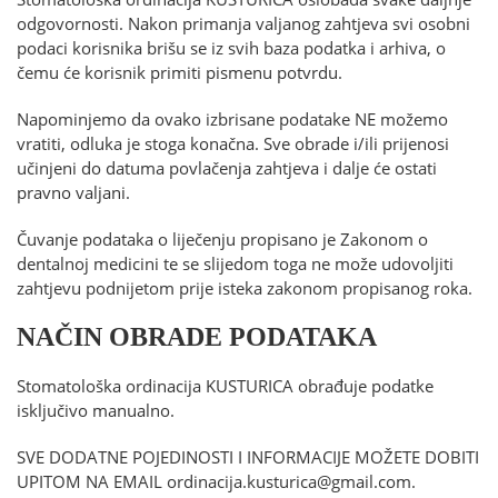
odgovornosti. Nakon primanja valjanog zahtjeva svi osobni
podaci korisnika brišu se iz svih baza podatka i arhiva, o
čemu će korisnik primiti pismenu potvrdu.
Napominjemo da ovako izbrisane podatake NE možemo
vratiti, odluka je stoga konačna. Sve obrade i/ili prijenosi
učinjeni do datuma povlačenja zahtjeva i dalje će ostati
pravno valjani.
Čuvanje podataka o liječenju propisano je Zakonom o
dentalnoj medicini te se slijedom toga ne može udovoljiti
zahtjevu podnijetom prije isteka zakonom propisanog roka.
NAČIN OBRADE PODATAKA
Stomatološka ordinacija KUSTURICA obrađuje podatke
isključivo manualno.
SVE DODATNE POJEDINOSTI I INFORMACIJE MOŽETE DOBITI
UPITOM NA EMAIL ordinacija.kusturica@gmail.com.